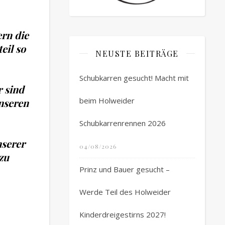
ern die
eil so
NEUSTE BEITRÄGE
Schubkarren gesucht! Macht mit
r sind
beim Holweider
unseren
Schubkarrenrennen 2026
nserer
04/08/2026
zu
Prinz und Bauer gesucht –
Werde Teil des Holweider
Kinderdreigestirns 2027!