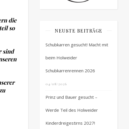
ern die
eil so
NEUSTE BEITRÄGE
Schubkarren gesucht! Macht mit
r sind
beim Holweider
unseren
Schubkarrenrennen 2026
nserer
04/08/2026
zu
Prinz und Bauer gesucht –
Werde Teil des Holweider
Kinderdreigestirns 2027!